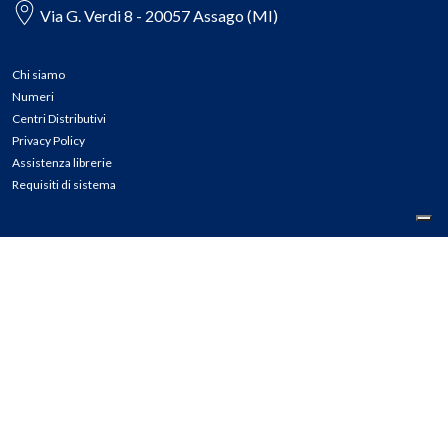
Via G. Verdi 8 - 20057 Assago (MI)
Chi siamo
Numeri
Centri Distributivi
Privacy Policy
Assistenza librerie
Requisiti di sistema
CONTATTI
Tel: 02.45774.1 r.a.
Fax: 02.84406036
E-mail: info@meli.it
Ass. Librerie: 800.804.900
Pec: messaggerielibrispa@legalmail.it
Segnalazioni Whistleblowing