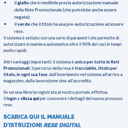
il
giallo
che è rendibile previa autorizzazione manuale
della Rete Promozionale (che potrebbe anche essere
negata);
il
verde
che il titolo ha una pre-autorizzazione ad essere
reso.
Il sistema è settato con una serie di parametri che permette di
autorizzare in maniera automatica oltre il 90% dei casi in tempi
molto rapidi.
Altri vantaggi importanti: il sistema è
unico per tutte le Reti
Promozionali
; il percorso della resa è
tracciabile, titolo per
titolo, in ogni sua fase
, dall’inserimento nel sistema all’arrivo a
magazzino, dalla lavorazione sino all’accredito.
Se sei una libreria registrata al nostro portale, effettua
il
login
e
clicca qui
per conoscere i dettagli del nuovo processo
rese.
SCARICA QUI IL MANUALE
D'ISTRUZIONI
RESE DIGITAL