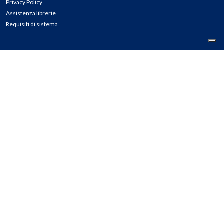
Privacy Policy
Assistenza librerie
Requisiti di sistema
CONTATTI
Tel: 02.45774.1 r.a.
Fax: 02.84406036
E-mail: info@meli.it
Ass. Librerie: 800.804.900
Pec: messaggerielibrispa@legalmail.it
Segnalazioni Whistleblowing
Seguici su: