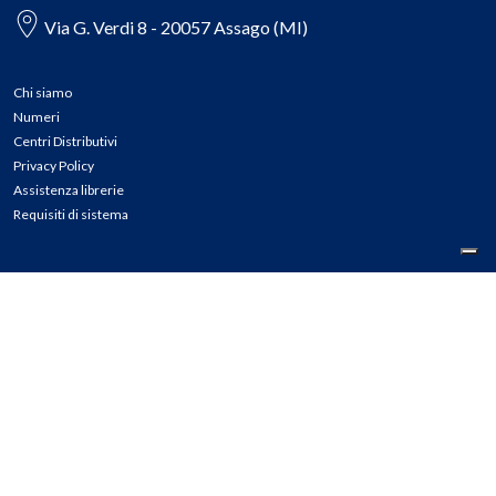
Via G. Verdi 8 - 20057 Assago (MI)
Chi siamo
Numeri
Centri Distributivi
Privacy Policy
Assistenza librerie
Requisiti di sistema
CONTATTI
Tel: 02.45774.1 r.a.
Fax: 02.84406036
E-mail: info@meli.it
Ass. Librerie: 800.804.900
Pec: messaggerielibrispa@legalmail.it
Segnalazioni Whistleblowing