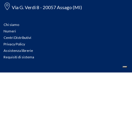
Via G. Verdi 8 - 20057 Assago (MI)
Chi siamo
Numeri
Centri Distributivi
Privacy Policy
Assistenza librerie
Requisiti di sistema
CONTATTI
Tel: 02.45774.1 r.a.
Fax: 02.84406036
E-mail: info@meli.it
Ass. Librerie: 800.804.900
Pec: messaggerielibrispa@legalmail.it
Segnalazioni Whistleblowing