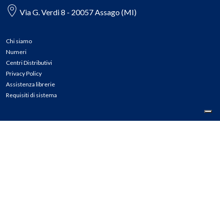
Via G. Verdi 8 - 20057 Assago (MI)
Chi siamo
Numeri
Centri Distributivi
Privacy Policy
Assistenza librerie
Requisiti di sistema
CONTATTI
Tel: 02.45774.1 r.a.
Fax: 02.84406036
E-mail: info@meli.it
Ass. Librerie: 800.804.900
Pec: messaggerielibrispa@legalmail.it
Segnalazioni Whistleblowing