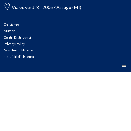
Via G. Verdi 8 - 20057 Assago (MI)
Chi siamo
Numeri
Centri Distributivi
Privacy Policy
Assistenza librerie
Requisiti di sistema
CONTATTI
Tel: 02.45774.1 r.a.
Fax: 02.84406036
E-mail: info@meli.it
Ass. Librerie: 800.804.900
Pec: messaggerielibrispa@legalmail.it
Segnalazioni Whistleblowing