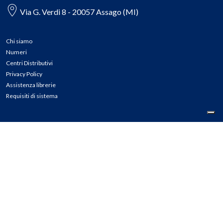
Via G. Verdi 8 - 20057 Assago (MI)
Chi siamo
Numeri
Centri Distributivi
Privacy Policy
Assistenza librerie
Requisiti di sistema
CONTATTI
Tel: 02.45774.1 r.a.
Fax: 02.84406036
E-mail: info@meli.it
Ass. Librerie: 800.804.900
Pec: messaggerielibrispa@legalmail.it
Segnalazioni Whistleblowing