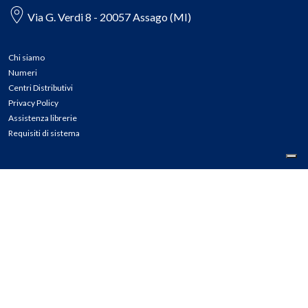
Via G. Verdi 8 - 20057 Assago (MI)
Chi siamo
Numeri
Centri Distributivi
Privacy Policy
Assistenza librerie
Requisiti di sistema
CONTATTI
Tel: 02.45774.1 r.a.
Fax: 02.84406036
E-mail: info@meli.it
Ass. Librerie: 800.804.900
Pec: messaggerielibrispa@legalmail.it
Segnalazioni Whistleblowing