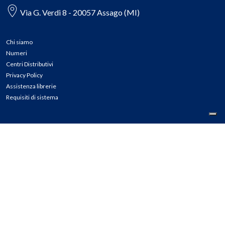
Via G. Verdi 8 - 20057 Assago (MI)
Chi siamo
Numeri
Centri Distributivi
Privacy Policy
Assistenza librerie
Requisiti di sistema
CONTATTI
Tel: 02.45774.1 r.a.
Fax: 02.84406036
E-mail: info@meli.it
Ass. Librerie: 800.804.900
Pec: messaggerielibrispa@legalmail.it
Segnalazioni Whistleblowing