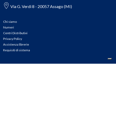
Via G. Verdi 8 - 20057 Assago (MI)
Chi siamo
Numeri
Centri Distributivi
Privacy Policy
Assistenza librerie
Requisiti di sistema
CONTATTI
Tel: 02.45774.1 r.a.
Fax: 02.84406036
E-mail: info@meli.it
Ass. Librerie: 800.804.900
Pec: messaggerielibrispa@legalmail.it
Segnalazioni Whistleblowing