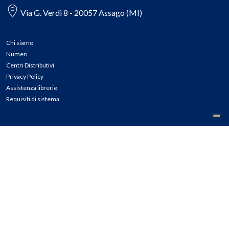
Via G. Verdi 8 - 20057 Assago (MI)
Chi siamo
Numeri
Centri Distributivi
Privacy Policy
Assistenza librerie
Requisiti di sistema
CONTATTI
Tel: 02.45774.1 r.a.
Fax: 02.84406036
E-mail: info@meli.it
Ass. Librerie: 800.804.900
Pec: messaggerielibrispa@legalmail.it
Segnalazioni Whistleblowing