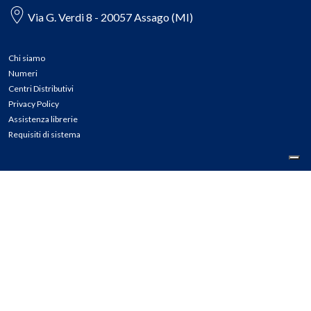
Via G. Verdi 8 - 20057 Assago (MI)
Chi siamo
Numeri
Centri Distributivi
Privacy Policy
Assistenza librerie
Requisiti di sistema
CONTATTI
Tel: 02.45774.1 r.a.
Fax: 02.84406036
E-mail: info@meli.it
Ass. Librerie: 800.804.900
Pec: messaggerielibrispa@legalmail.it
Segnalazioni Whistleblowing