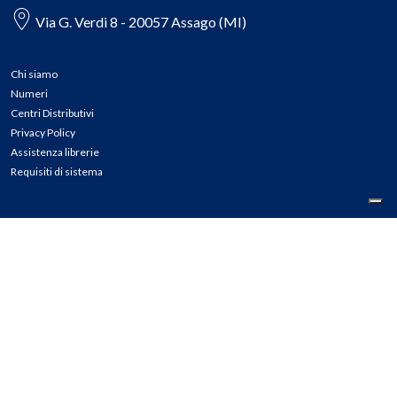
Via G. Verdi 8 - 20057 Assago (MI)
Chi siamo
Numeri
Centri Distributivi
Privacy Policy
Assistenza librerie
Requisiti di sistema
CONTATTI
Tel: 02.45774.1 r.a.
Fax: 02.84406036
E-mail: info@meli.it
Ass. Librerie: 800.804.900
Pec: messaggerielibrispa@legalmail.it
Segnalazioni Whistleblowing