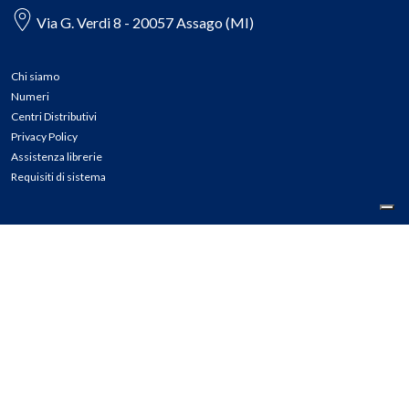
Via G. Verdi 8 - 20057 Assago (MI)
Chi siamo
Numeri
Centri Distributivi
Privacy Policy
Assistenza librerie
Requisiti di sistema
CONTATTI
Tel: 02.45774.1 r.a.
Fax: 02.84406036
E-mail: info@meli.it
Ass. Librerie: 800.804.900
Pec: messaggerielibrispa@legalmail.it
Segnalazioni Whistleblowing