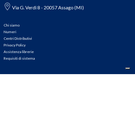
Via G. Verdi 8 - 20057 Assago (MI)
Chi siamo
Numeri
Centri Distributivi
Privacy Policy
Assistenza librerie
Requisiti di sistema
CONTATTI
Tel: 02.45774.1 r.a.
Fax: 02.84406036
E-mail: info@meli.it
Ass. Librerie: 800.804.900
Pec: messaggerielibrispa@legalmail.it
Segnalazioni Whistleblowing