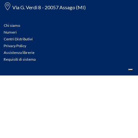
Via G. Verdi 8 - 20057 Assago (MI)
Chi siamo
Numeri
Centri Distributivi
Privacy Policy
Assistenza librerie
Requisiti di sistema
CONTATTI
Tel: 02.45774.1 r.a.
Fax: 02.84406036
E-mail: info@meli.it
Ass. Librerie: 800.804.900
Pec: messaggerielibrispa@legalmail.it
Segnalazioni Whistleblowing