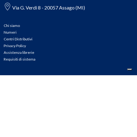
Via G. Verdi 8 - 20057 Assago (MI)
Chi siamo
Numeri
Centri Distributivi
Privacy Policy
Assistenza librerie
Requisiti di sistema
CONTATTI
Tel: 02.45774.1 r.a.
Fax: 02.84406036
E-mail: info@meli.it
Ass. Librerie: 800.804.900
Pec: messaggerielibrispa@legalmail.it
Segnalazioni Whistleblowing