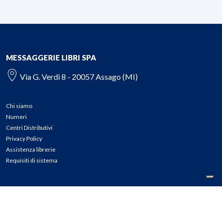
MESSAGGERIE LIBRI SPA
Via G. Verdi 8 - 20057 Assago (MI)
Chi siamo
Numeri
Centri Distributivi
Privacy Policy
Assistenza librerie
Requisiti di sistema
CONTATTI
Tel: 02.45774.1 r.a.
Fax: 02.84406036