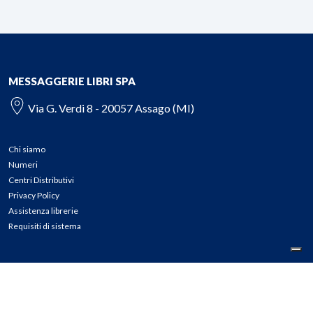
MESSAGGERIE LIBRI SPA
Via G. Verdi 8 - 20057 Assago (MI)
Chi siamo
Numeri
Centri Distributivi
Privacy Policy
Assistenza librerie
Requisiti di sistema
CONTATTI
Tel: 02.45774.1 r.a.
Fax: 02.84406036