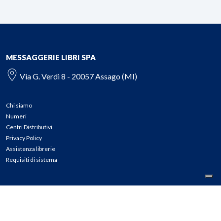
MESSAGGERIE LIBRI SPA
Via G. Verdi 8 - 20057 Assago (MI)
Chi siamo
Numeri
Centri Distributivi
Privacy Policy
Assistenza librerie
Requisiti di sistema
CONTATTI
Tel: 02.45774.1 r.a.
Fax: 02.84406036