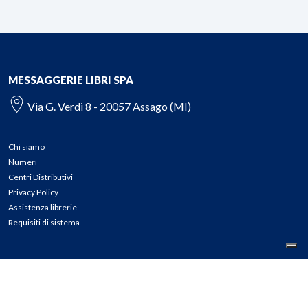
MESSAGGERIE LIBRI SPA
Via G. Verdi 8 - 20057 Assago (MI)
Chi siamo
Numeri
Centri Distributivi
Privacy Policy
Assistenza librerie
Requisiti di sistema
CONTATTI
Tel: 02.45774.1 r.a.
Fax: 02.84406036