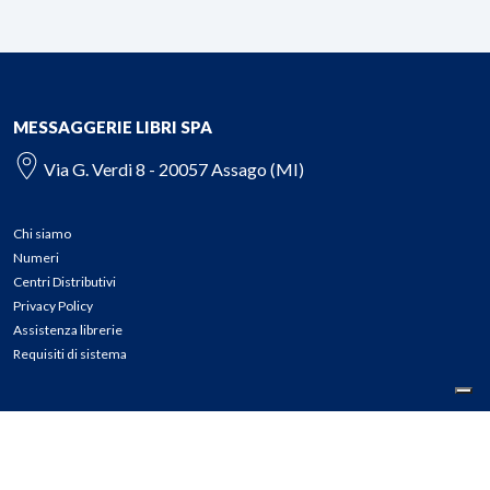
MESSAGGERIE LIBRI SPA
Via G. Verdi 8 - 20057 Assago (MI)
Chi siamo
Numeri
Centri Distributivi
Privacy Policy
Assistenza librerie
Requisiti di sistema
CONTATTI
Tel: 02.45774.1 r.a.
Fax: 02.84406036