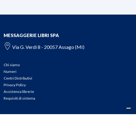
MESSAGGERIE LIBRI SPA
Via G. Verdi 8 - 20057 Assago (MI)
Chi siamo
Numeri
Centri Distributivi
Privacy Policy
Assistenza librerie
Requisiti di sistema
CONTATTI
Tel: 02.45774.1 r.a.
Fax: 02.84406036