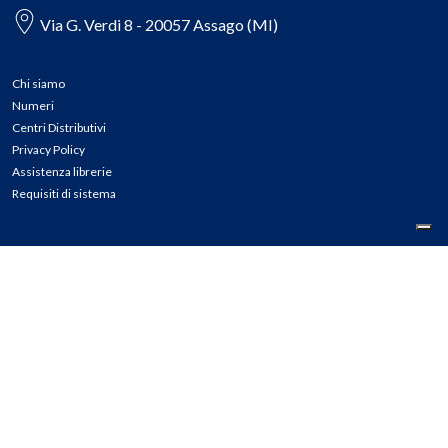
Via G. Verdi 8 - 20057 Assago (MI)
Chi siamo
Numeri
Centri Distributivi
Privacy Policy
Assistenza librerie
Requisiti di sistema
CONTATTI
Tel: 02.45774.1 r.a.
Fax: 02.84406036
E-mail: info@meli.it
Ass. Librerie: 800.804.900
Pec: messaggerielibrispa@legalmail.it
Segnalazioni Whistleblowing