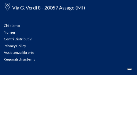
Via G. Verdi 8 - 20057 Assago (MI)
Chi siamo
Numeri
Centri Distributivi
Privacy Policy
Assistenza librerie
Requisiti di sistema
CONTATTI
Tel: 02.45774.1 r.a.
Fax: 02.84406036
E-mail: info@meli.it
Ass. Librerie: 800.804.900
Pec: messaggerielibrispa@legalmail.it
Segnalazioni Whistleblowing