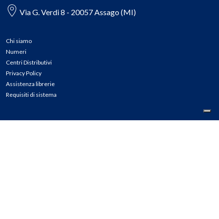
Via G. Verdi 8 - 20057 Assago (MI)
Chi siamo
Numeri
Centri Distributivi
Privacy Policy
Assistenza librerie
Requisiti di sistema
CONTATTI
Tel: 02.45774.1 r.a.
Fax: 02.84406036
E-mail: info@meli.it
Ass. Librerie: 800.804.900
Pec: messaggerielibrispa@legalmail.it
Segnalazioni Whistleblowing