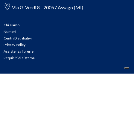
Via G. Verdi 8 - 20057 Assago (MI)
Chi siamo
Numeri
Centri Distributivi
Privacy Policy
Assistenza librerie
Requisiti di sistema
CONTATTI
Tel: 02.45774.1 r.a.
Fax: 02.84406036
E-mail: info@meli.it
Ass. Librerie: 800.804.900
Pec: messaggerielibrispa@legalmail.it
Segnalazioni Whistleblowing