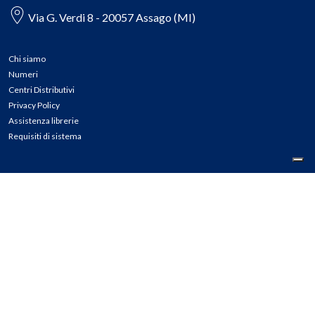
Via G. Verdi 8 - 20057 Assago (MI)
Chi siamo
Numeri
Centri Distributivi
Privacy Policy
Assistenza librerie
Requisiti di sistema
CONTATTI
Tel: 02.45774.1 r.a.
Fax: 02.84406036
E-mail: info@meli.it
Ass. Librerie: 800.804.900
Pec: messaggerielibrispa@legalmail.it
Segnalazioni Whistleblowing