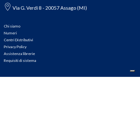
Via G. Verdi 8 - 20057 Assago (MI)
Chi siamo
Numeri
Centri Distributivi
Privacy Policy
Assistenza librerie
Requisiti di sistema
CONTATTI
Tel: 02.45774.1 r.a.
Fax: 02.84406036
E-mail: info@meli.it
Ass. Librerie: 800.804.900
Pec: messaggerielibrispa@legalmail.it
Segnalazioni Whistleblowing