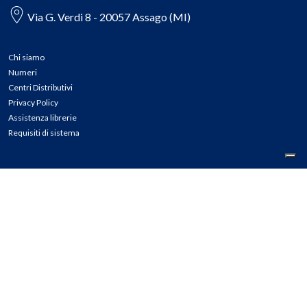
Via G. Verdi 8 - 20057 Assago (MI)
Chi siamo
Numeri
Centri Distributivi
Privacy Policy
Assistenza librerie
Requisiti di sistema
CONTATTI
Tel: 02.45774.1 r.a.
Fax: 02.84406036
E-mail: info@meli.it
Ass. Librerie: 800.804.900
Pec: messaggerielibrispa@legalmail.it
Segnalazioni Whistleblowing