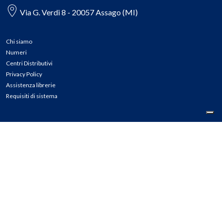
Via G. Verdi 8 - 20057 Assago (MI)
Chi siamo
Numeri
Centri Distributivi
Privacy Policy
Assistenza librerie
Requisiti di sistema
CONTATTI
Tel: 02.45774.1 r.a.
Fax: 02.84406036
E-mail: info@meli.it
Ass. Librerie: 800.804.900
Pec: messaggerielibrispa@legalmail.it
Segnalazioni Whistleblowing