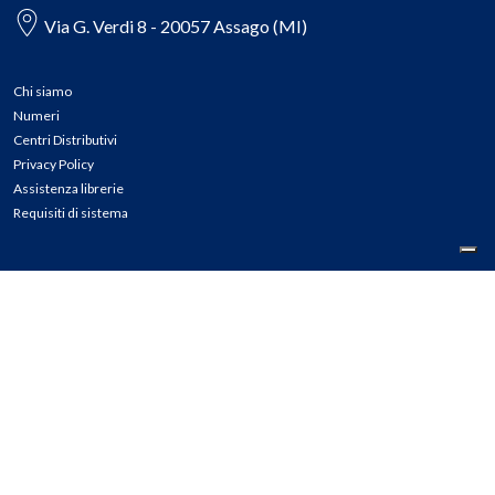
Via G. Verdi 8 - 20057 Assago (MI)
Chi siamo
Numeri
Centri Distributivi
Privacy Policy
Assistenza librerie
Requisiti di sistema
CONTATTI
Tel: 02.45774.1 r.a.
Fax: 02.84406036
E-mail: info@meli.it
Ass. Librerie: 800.804.900
Pec: messaggerielibrispa@legalmail.it
Segnalazioni Whistleblowing