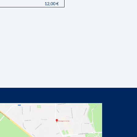
I
12,00 €