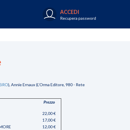
ACCEDI
Recupera password
e
IBRO
)​, Annie Ernaux (L'Orma Editore, 980 - Rete
Prezzo
22,00 €
17,00 €
AMORE
12,00 €