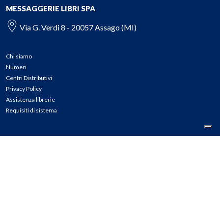
MESSAGGERIE LIBRI SPA
Via G. Verdi 8 - 20057 Assago (MI)
Chi siamo
Numeri
Centri Distributivi
Privacy Policy
Assistenza librerie
Requisiti di sistema
CONTATTI
Tel: 02.45774.1 r.a.
Fax: 02.84406036
E-mail: info@meli.it
Ass. Librerie: 800.804.900
Pec: messaggerielibrispa@legalmail.it