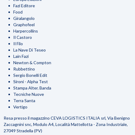
Fazi Editore
Food
Giralangolo
Graphofeel
Harpercollins
Il Castoro
Il Filo
La Nave Di Teseo
Lain Fazi
Newton & Compton
Rubbettino
Sergio Bonelli Edit
Sironi - Alpha Test
Stampa Alter. Banda
Tecniche Nuove
Terra Santa
Vertigo
Resa presso il magazzino CEVA LOGISTICS ITALIA srl, Via Benigno
Zaccagnini snc, Modulo A4, Località Mattellotta - Zona Industriale,
27049 Stradella (PV)