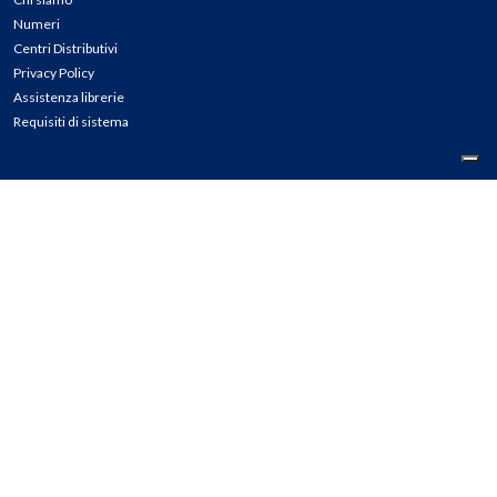
Numeri
Centri Distributivi
Privacy Policy
Assistenza librerie
Requisiti di sistema
CONTATTI
Tel: 02.45774.1 r.a.
Fax: 02.84406036
E-mail: info@meli.it
Ass. Librerie: 800.804.900
Pec: messaggerielibrispa@legalmail.it
Segnalazioni Whistleblowing
Seguici su: