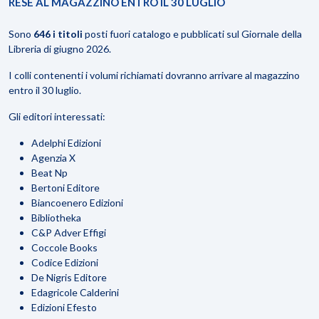
RESE AL MAGAZZINO ENTRO IL 30 LUGLIO
Sono
646 i titoli
posti fuori catalogo e pubblicati sul Giornale della
Libreria di giugno 2026.
I colli contenenti i volumi richiamati dovranno arrivare al magazzino
entro il 30 luglio.
Gli editori interessati:
Adelphi Edizioni
Agenzia X
Beat Np
Bertoni Editore
Biancoenero Edizioni
Bibliotheka
C&P Adver Effigi
Coccole Books
Codice Edizioni
De Nigris Editore
Edagricole Calderini
Edizioni Efesto