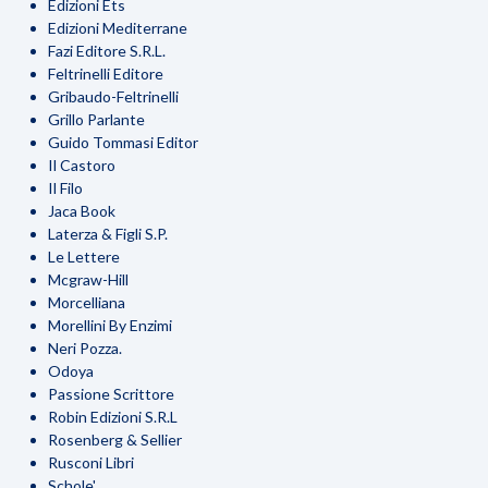
Edizioni Ets
Edizioni Mediterrane
Fazi Editore S.R.L.
Feltrinelli Editore
Gribaudo-Feltrinelli
Grillo Parlante
Guido Tommasi Editor
Il Castoro
Il Filo
Jaca Book
Laterza & Figli S.P.
Le Lettere
Mcgraw-Hill
Morcelliana
Morellini By Enzimi
Neri Pozza.
Odoya
Passione Scrittore
Robin Edizioni S.R.L
Rosenberg & Sellier
Rusconi Libri
Schole'