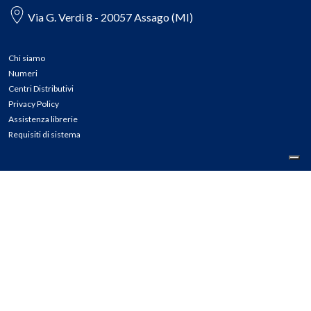
Via G. Verdi 8 - 20057 Assago (MI)
Chi siamo
Numeri
Centri Distributivi
Privacy Policy
Assistenza librerie
Requisiti di sistema
CONTATTI
Tel: 02.45774.1 r.a.
Fax: 02.84406036
E-mail: info@meli.it
Ass. Librerie: 800.804.900
Pec: messaggerielibrispa@legalmail.it
Segnalazioni Whistleblowing