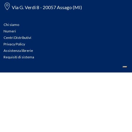
Via G. Verdi 8 - 20057 Assago (MI)
Chi siamo
Numeri
Centri Distributivi
Privacy Policy
Assistenza librerie
Requisiti di sistema
CONTATTI
Tel: 02.45774.1 r.a.
Fax: 02.84406036
E-mail: info@meli.it
Ass. Librerie: 800.804.900
Pec: messaggerielibrispa@legalmail.it
Segnalazioni Whistleblowing