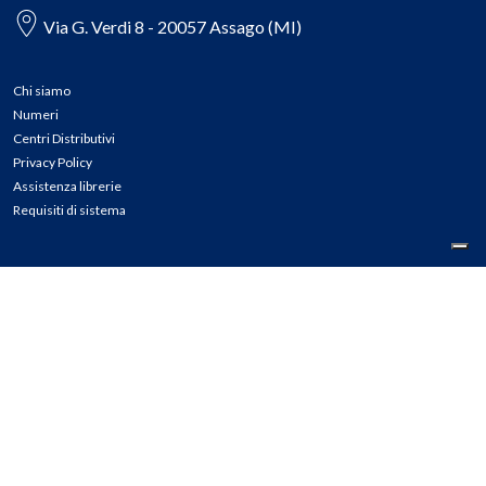
Via G. Verdi 8 - 20057 Assago (MI)
Chi siamo
Numeri
Centri Distributivi
Privacy Policy
Assistenza librerie
Requisiti di sistema
CONTATTI
Tel: 02.45774.1 r.a.
Fax: 02.84406036
E-mail: info@meli.it
Ass. Librerie: 800.804.900
Pec: messaggerielibrispa@legalmail.it
Segnalazioni Whistleblowing