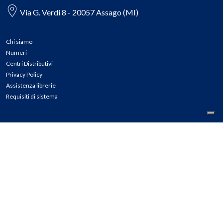
Via G. Verdi 8 - 20057 Assago (MI)
Chi siamo
Numeri
Centri Distributivi
Privacy Policy
Assistenza librerie
Requisiti di sistema
CONTATTI
Tel: 02.45774.1 r.a.
Fax: 02.84406036
E-mail: info@meli.it
Ass. Librerie: 800.804.900
Pec: messaggerielibrispa@legalmail.it
Segnalazioni Whistleblowing