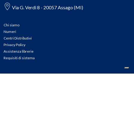
Via G. Verdi 8 - 20057 Assago (MI)
Chi siamo
Numeri
Centri Distributivi
Privacy Policy
Assistenza librerie
Requisiti di sistema
CONTATTI
Tel: 02.45774.1 r.a.
Fax: 02.84406036
E-mail: info@meli.it
Ass. Librerie: 800.804.900
Pec: messaggerielibrispa@legalmail.it
Segnalazioni Whistleblowing