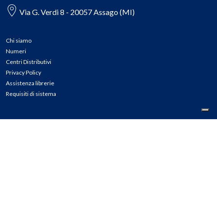
Via G. Verdi 8 - 20057 Assago (MI)
Chi siamo
Numeri
Centri Distributivi
Privacy Policy
Assistenza librerie
Requisiti di sistema
CONTATTI
Tel: 02.45774.1 r.a.
Fax: 02.84406036
E-mail: info@meli.it
Ass. Librerie: 800.804.900
Pec: messaggerielibrispa@legalmail.it
Segnalazioni Whistleblowing