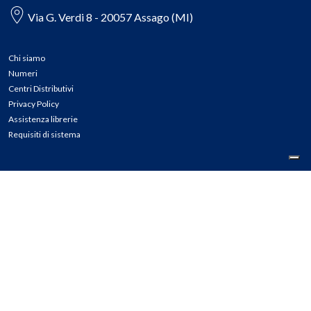
Via G. Verdi 8 - 20057 Assago (MI)
Chi siamo
Numeri
Centri Distributivi
Privacy Policy
Assistenza librerie
Requisiti di sistema
CONTATTI
Tel: 02.45774.1 r.a.
Fax: 02.84406036
E-mail: info@meli.it
Ass. Librerie: 800.804.900
Pec: messaggerielibrispa@legalmail.it
Segnalazioni Whistleblowing