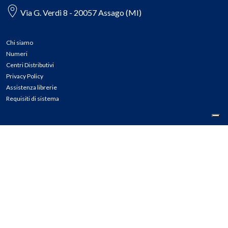
Via G. Verdi 8 - 20057 Assago (MI)
Chi siamo
Numeri
Centri Distributivi
Privacy Policy
Assistenza librerie
Requisiti di sistema
CONTATTI
Tel: 02.45774.1 r.a.
Fax: 02.84406036
E-mail: info@meli.it
Ass. Librerie: 800.804.900
Pec: messaggerielibrispa@legalmail.it
Segnalazioni Whistleblowing