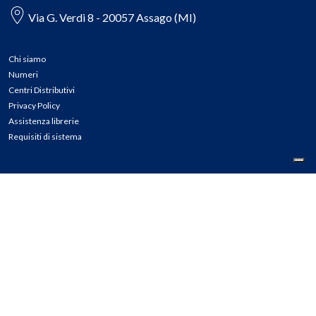
Via G. Verdi 8 - 20057 Assago (MI)
Chi siamo
Numeri
Centri Distributivi
Privacy Policy
Assistenza librerie
Requisiti di sistema
CONTATTI
Tel: 02.45774.1 r.a.
Fax: 02.84406036
E-mail: info@meli.it
Ass. Librerie: 800.804.900
Pec: messaggerielibrispa@legalmail.it
Segnalazioni Whistleblowing