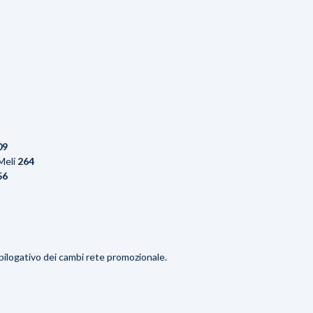
09
Meli
264
56
epilogativo dei cambi rete promozionale.