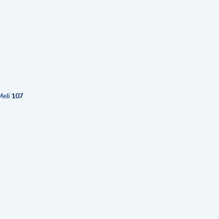
Meli
107