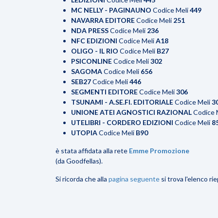
MC NELLY - PAGINAUNO
Codice Meli
449
NAVARRA EDITORE
Codice Meli
251
NDA PRESS
Codice Meli
236
NFC EDIZIONI
Codice Meli
A18
OLIGO - IL RIO
Codice Meli
B27
PSICONLINE
Codice Meli
302
SAGOMA
Codice Meli
656
SEB27
Codice Meli
446
SEGMENTI EDITORE
Codice Meli
306
TSUNAMI - A.SE.FI. EDITORIALE
Codice Meli
3
UNIONE ATEI AGNOSTICI RAZIONAL
Codice 
UTELIBRI - CORDERO EDIZIONI
Codice Meli
8
UTOPIA
Codice Meli
B90
è stata affidata alla rete
Emme Promozione
(da Goodfellas).
Si ricorda che alla
pagina seguente
si trova l'elenco ri