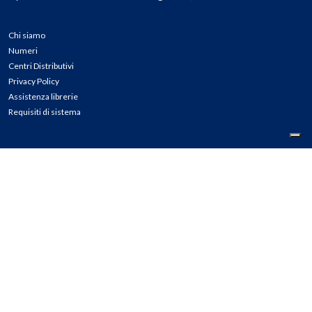
Chi siamo
Numeri
Centri Distributivi
Privacy Policy
Assistenza librerie
Requisiti di sistema
CONTATTI
Tel: 02.45774.1 r.a.
Fax: 02.84406036
E-mail: info@meli.it
Ass. Librerie: 800.804.900
Pec: messaggerielibrispa@legalmail.it
Segnalazioni Whistleblowing
Seguici su: