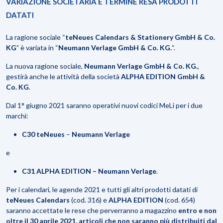
VARIAZIONE SOCIETARIA E TERMINE RESA PRODOTTI
DATATI
La ragione sociale “
teNeues Calendars & Stationery GmbH & Co.
KG
” è variata in “
Neumann Verlage GmbH & Co. KG.
“.
La nuova ragione sociale,
Neumann Verlage GmbH & Co. KG.
,
gestirà anche le attività della società
ALPHA EDITION
GmbH &
Co. KG
.
Dal 1° giugno 2021 saranno operativi nuovi codici MeLi per i due
marchi:
C30
teNeues
–
Neumann Verlage
e
C31
ALPHA EDITION – Neumann Verlage
.
Per i calendari, le agende 2021 e tutti gli altri prodotti datati di
teNeues Calendars
(cod. 316) e
ALPHA
EDITION
(cod. 654)
saranno accettate le rese che perverranno a magazzino
entro e non
oltre il 30 aprile 2021, articoli
che non saranno più distribuiti dal