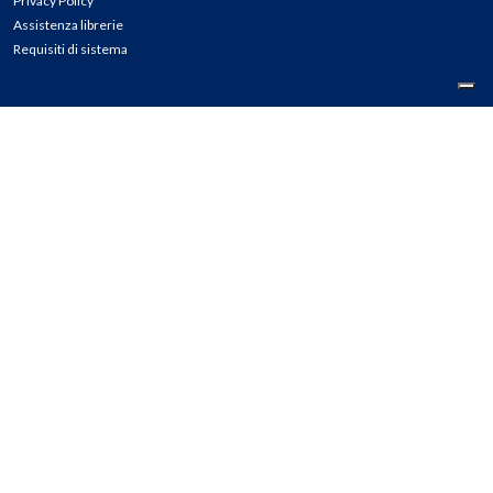
Privacy Policy
Assistenza librerie
Requisiti di sistema
CONTATTI
Tel: 02.45774.1 r.a.
Fax: 02.84406036
E-mail: info@meli.it
Ass. Librerie: 800.804.900
Pec: messaggerielibrispa@legalmail.it
Segnalazioni Whistleblowing
Seguici su: