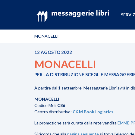
SERVIZ
MONACELLI
12 AGOSTO 2022
MONACELLI
PER LA DISTRIBUZIONE SCEGLIE MESSAGGERIE
A partire dal 1 settembre, Messaggerie Libri avrà in di
MONACELLI
Codice Meli
C86
Centro distributivo:
C&M Book Logistics
La promozione sarà curata dalla rete vendita
EMME P
Si ricorda che alla
pagina seguente
si trova l'elenco de