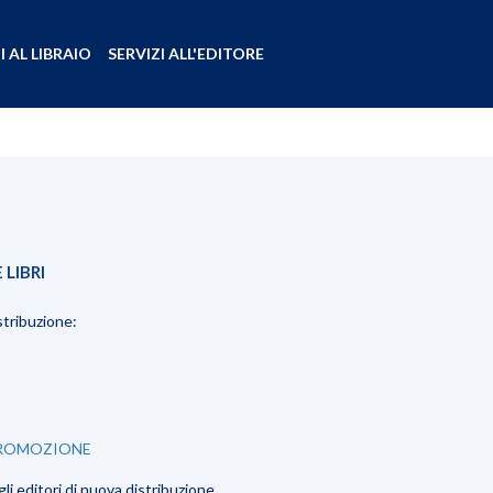
I AL LIBRAIO
SERVIZI ALL'EDITORE
 LIBRI
stribuzione:
ROMOZIONE
gli editori di nuova distribuzione.